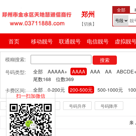
全部
郑州
【切换】
首页
移动靓号
联通靓号
电信靓号
虚拟靓
模糊搜索:
搜索
全部
AAAAA+
AAAA
AAA
AA
ABCDE
号码类型:
尾数168
位数369
全部
0-200元
200-500元
500-1000元
10
卡费区间:
扫一扫加微信
价格升序
价格降序
号码升序
号码降序
亲