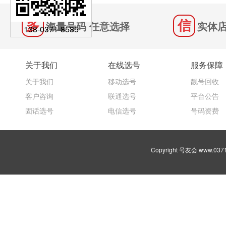
海量号码 任意选择
实体店
138-0371-8585
关于我们
在线选号
服务保障
关于我们
移动选号
靓号回收
客户咨询
联通选号
平台公告
固话选号
电信选号
号码资费
Copyright 号友会 www.03