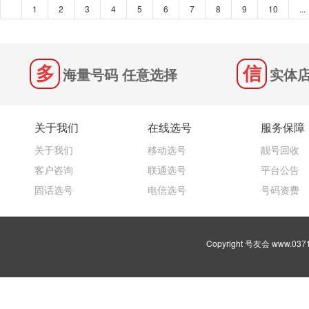
1
2
3
4
5
6
7
8
9
10
...
海量号码 任意选择
实体店
关于我们
在线选号
服务保障
关于我们
移动选号
靓号回收
客户咨询
联通选号
平台公告
固话选号
电信选号
号码资费
Copyright 号友会 www.03