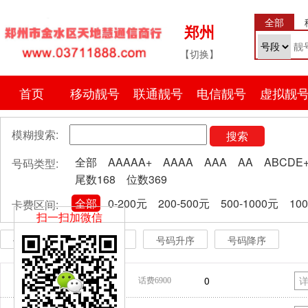
全部
郑州
【切换】
首页
移动靓号
联通靓号
电信靓号
虚拟靓
模糊搜索:
搜索
全部
AAAAA+
AAAA
AAA
AA
ABCDE
号码类型:
尾数168
位数369
全部
0-200元
200-500元
500-1000元
10
卡费区间:
扫一扫加微信
价格升序
价格降序
号码升序
号码降序
400
6386
661
0
话费6900