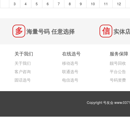
3
4
5
6
7
8
9
10
11
12
海量号码 任意选择
实体店
关于我们
在线选号
服务保障
关于我们
移动选号
靓号回收
客户咨询
联通选号
平台公告
固话选号
电信选号
号码资费
Copyright 号友会 www.03