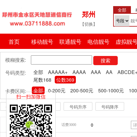
全部
郑州
【切换】
首页
移动靓号
联通靓号
电信靓号
虚拟靓
模糊搜索:
搜索
全部
AAAAA+
AAAA
AAA
AA
ABCDE
号码类型:
尾数168
位数369
全部
0-200元
200-500元
500-1000元
10
卡费区间:
扫一扫加微信
价格升序
价格降序
号码升序
号码降序
400
1275
369
0
话费3000