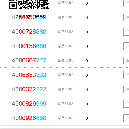
400
6032
222
0
话费88888
138-0371-8585
400
6550
000
0
话费88888
400
0728
888
0
话费88888
400
0156
666
0
话费88888
400
0607
777
0
话费88888
400
6853
333
0
话费88888
400
0072
222
0
话费88888
400
0829
999
0
话费88888
400
0928
888
0
话费88888