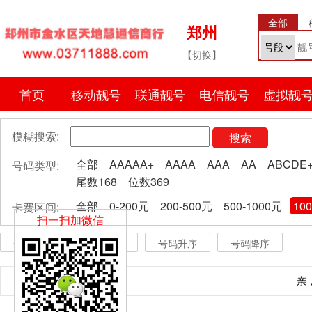
全部
郑州
【切换】
首页
移动靓号
联通靓号
电信靓号
虚拟靓
模糊搜索:
搜索
全部
AAAAA+
AAAA
AAA
AA
ABCDE
号码类型:
尾数168
位数369
全部
0-200元
200-500元
500-1000元
10
卡费区间:
扫一扫加微信
价格升序
价格降序
号码升序
号码降序
亲