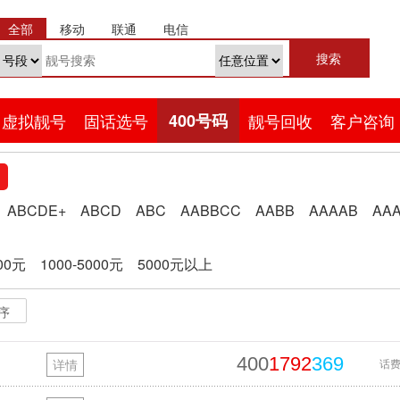
全部
移动
联通
电信
虚拟靓号
固话选号
400号码
靓号回收
客户咨询
ABCDE+
ABCD
ABC
AABBCC
AABB
AAAAB
AA
000元
1000-5000元
5000元以上
序
400
1792
369
详情
话费