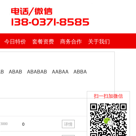
今日特价
套餐资费
商务合作
关于我们
AB
ABAB
ABABAB
AABAA
ABBA
扫一扫加微信
0
详情
3000