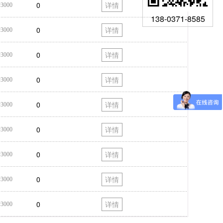
0
详情
3000
138-0371-8585
0
详情
3000
0
详情
3000
0
详情
3000
0
详情
3000
0
详情
3000
0
详情
3000
0
详情
3000
0
详情
3000