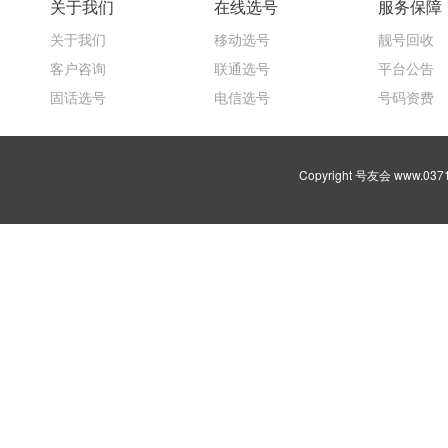
关于我们
在线选号
服务保障
关于我们
移动选号
靓号回收
客户咨询
联通选号
平台公告
固话选号
电信选号
号码资费
Copyright 号友会 www.03