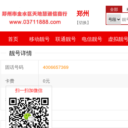
全部
郑州
【切换】
首页
移动靓号
联通靓号
电信靓号
虚拟靓
靓号详情
固话号码
4006657369
卡费
0元
扫一扫加微信
最低消费
3
预约靓号