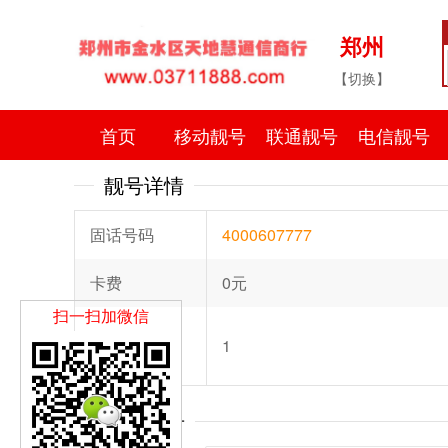
郑州
【切换】
首页
移动靓号
联通靓号
电信靓号
靓号详情
固话号码
4000607777
卡费
0元
扫一扫加微信
最低消费
1
预约靓号