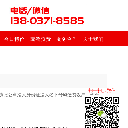
今日特价
套餐资费
商务合作
关于我们
扫一扫加微信
业执照公章法人身份证法人名下号码缴费发票（部分
）