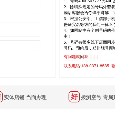
1、号码4000607777为
2、除特殊规定的号码外套
购后客服会给你详细讲解！
3、根据公安部、工信部手
份证实名等级的我们一律不
4、如网站中有个别号码的
主！
5、号码有很多线下店面同
号码。预约后，郑州靓号商
有问题就问我 ↓↓↓
联系电话:138-0371-8585 微
实体店铺 当面办理
拨测空号 专属