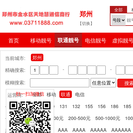
全部
郑州
【切换】
首页
移动靓号
联通靓号
电信靓号
虚拟靓
郑州
当前城市:
-
-
精确搜索:
模糊搜索:
搜
扫一扫加微信
全部
移动
联通
电信
运营商:
全部
130
131
132
155
156
186
185
号段分类:
全部
0-200元
200-500元
500-1000元
10
卡费区间:
全部
AA
AAA
AAAA
AAAAA
AAAAAA
尾号规律: