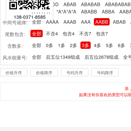
AABBCCDD
ABAB
ABABAB
ABABABAB
A*A*A*A*
*A*A*A*A
ABABB
ABBA
AAB
138-0371-8585
全部
AAAA
AAAB
AAA
AABB
ABAB
中间号规律:
全部
不含4
包含4
不含7
包含7
尾数包含:
全部
0多
1多
2多
3多
4多
5多
6多
含数多:
全部
后五位1349组成
后五位2678组成
全号
风水能量号:
价格升序
价格降序
号码升序
号码降序
亲
如果没有你喜欢的类型可以联系