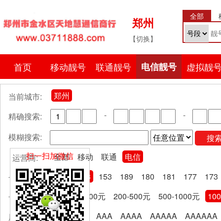
全部
郑州
【切换】
首页
移动靓号
联通靓号
电信靓号
虚拟靓
郑州
当前城市:
-
-
精确搜索:
模糊搜索:
搜
扫一扫加微信
全部
移动
联通
电信
运营商:
全部
133
153
189
180
181
177
173
号段分类:
全部
0-200元
200-500元
500-1000元
10
卡费区间:
全部
AA
AAA
AAAA
AAAAA
AAAAAA
尾号规律: