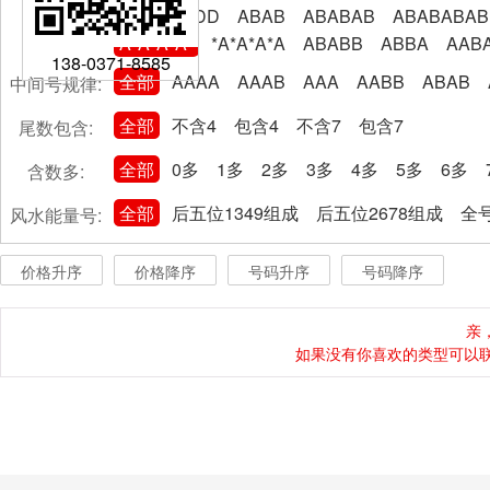
AABBCCDD
ABAB
ABABAB
ABABABAB
A*A*A*A*
*A*A*A*A
ABABB
ABBA
AAB
138-0371-8585
全部
AAAA
AAAB
AAA
AABB
ABAB
中间号规律:
全部
不含4
包含4
不含7
包含7
尾数包含:
全部
0多
1多
2多
3多
4多
5多
6多
含数多:
全部
后五位1349组成
后五位2678组成
全号
风水能量号:
价格升序
价格降序
号码升序
号码降序
亲
如果没有你喜欢的类型可以联系