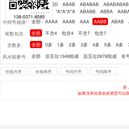
AABBCCDD
ABAB
ABABAB
ABABABAB
A*A*A*A*
*A*A*A*A
ABABB
ABBA
AAB
138-0371-8585
全部
AAAA
AAAB
AAA
AABB
ABAB
中间号规律:
全部
不含4
包含4
不含7
包含7
尾数包含:
全部
0多
1多
2多
3多
4多
5多
6多
含数多:
全部
后五位1349组成
后五位2678组成
全号
风水能量号:
价格升序
价格降序
号码升序
号码降序
亲
如果没有你喜欢的类型可以联系