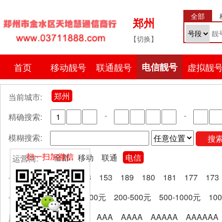
全部
郑州
【切换】
首页
移动靓号
联通靓号
电信靓号
虚拟靓
郑州
当前城市:
-
-
精确搜索:
模糊搜索:
搜
扫一扫加微信
全部
移动
联通
电信
运营商:
全部
133
153
189
180
181
177
173
号段分类:
全部
0-200元
200-500元
500-1000元
10
卡费区间:
全部
AA
AAA
AAAA
AAAAA
AAAAAA
尾号规律: