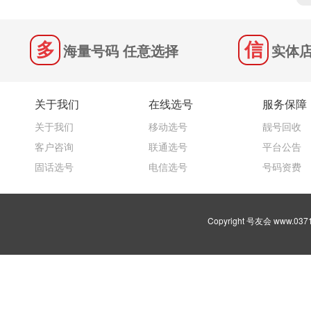
海量号码 任意选择
实体店
关于我们
在线选号
服务保障
关于我们
移动选号
靓号回收
客户咨询
联通选号
平台公告
固话选号
电信选号
号码资费
Copyright 号友会 www.03