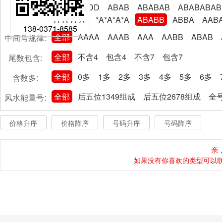
AABBCCDD
ABAB
ABABAB
ABABABAB
A*A*A*A*
*A*A*A*A
ABABB
ABBA
AAB
138-0371-8585
全部
AAAA
AAAB
AAA
AABB
ABAB
中间号规律:
全部
不含4
包含4
不含7
包含7
尾数包含:
全部
0多
1多
2多
3多
4多
5多
6多
含数多:
全部
后五位1349组成
后五位2678组成
全号
风水能量号:
价格升序
价格降序
号码升序
号码降序
亲
如果没有你喜欢的类型可以联系