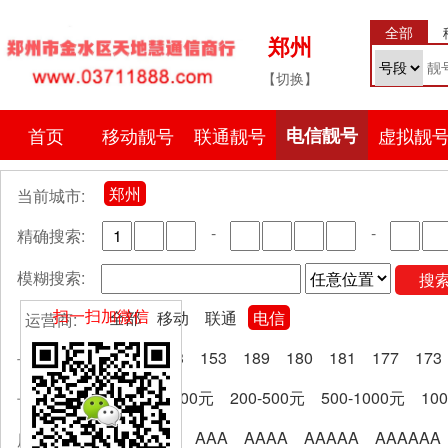
全部
郑州
【切换】
首页
移动靓号
联通靓号
电信靓号
虚拟靓
郑州
当前城市:
-
-
精确搜索:
模糊搜索:
搜
扫一扫加微信
全部
移动
联通
电信
运营商:
全部
133
153
189
180
181
177
173
号段分类:
全部
0-200元
200-500元
500-1000元
10
卡费区间:
全部
AA
AAA
AAAA
AAAAA
AAAAAA
尾号规律: