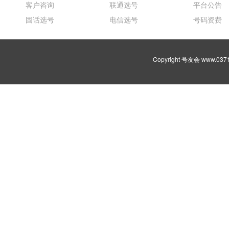
客户咨询
联通选号
平台公告
固话选号
电信选号
号码资费
Copyright 号友会 www.03