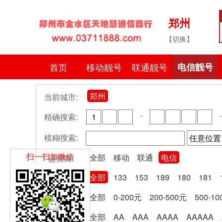
郑州
【切换】
首页
移动靓号
联通靓号
电信靓号
郑州
当前城市:
-
-
精确搜索:
模糊搜索:
扫一扫加微信
全部
移动
联通
电信
运营商:
全部
133
153
189
180
181
号段分类:
全部
0-200元
200-500元
500-1
卡费区间:
全部
AA
AAA
AAAA
AAAAA
尾号规律: