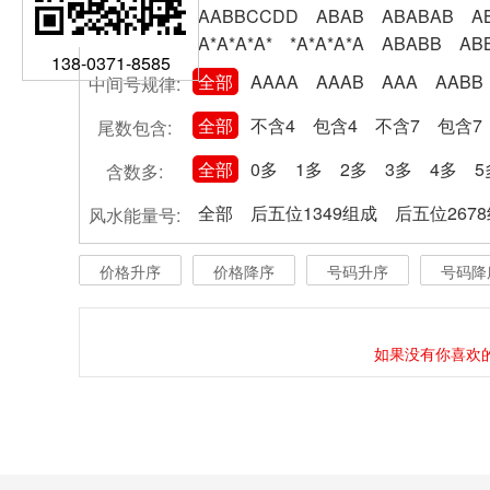
AABBCCDD
ABAB
ABABAB
A
A*A*A*A*
*A*A*A*A
ABABB
AB
138-0371-8585
全部
AAAA
AAAB
AAA
AABB
中间号规律:
全部
不含4
包含4
不含7
包含7
尾数包含:
全部
0多
1多
2多
3多
4多
5
含数多:
全部
后五位1349组成
后五位267
风水能量号:
价格升序
价格降序
号码升序
号码降
如果没有你喜欢的