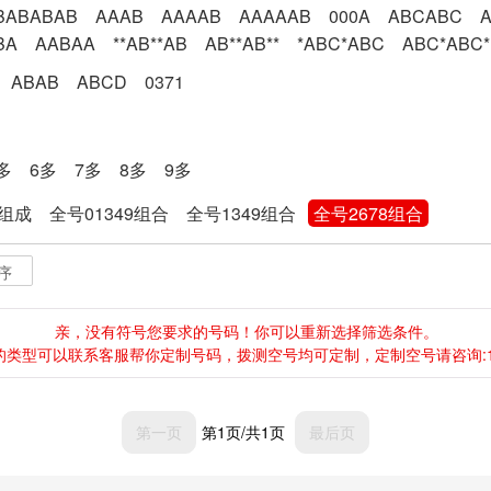
BABABAB
AAAB
AAAAB
AAAAAB
000A
ABCABC
BA
AABAA
**AB**AB
AB**AB**
*ABC*ABC
ABC*ABC*
ABAB
ABCD
0371
多
6多
7多
8多
9多
8组成
全号01349组合
全号1349组合
全号2678组合
序
亲，没有符号您要求的号码！你可以重新选择筛选条件。
类型可以联系客服帮你定制号码，拨测空号均可定制，定制空号请咨询:138-0
第一页
第1页/共1页
最后页