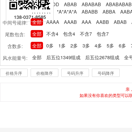
AABBCCDD
ABAB
ABABAB
ABABABAB
A*A*A*A*
*A*A*A*A
ABABB
ABBA
AAB
138-0371-8585
全部
AAAA
AAAB
AAA
AABB
ABAB
中间号规律:
全部
不含4
包含4
不含7
包含7
尾数包含:
全部
0多
1多
2多
3多
4多
5多
6多
含数多:
全部
后五位1349组成
后五位2678组成
全号
风水能量号:
价格升序
价格降序
号码升序
号码降序
亲
如果没有你喜欢的类型可以联系