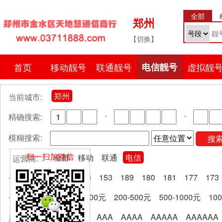
全部
郑州
【切换】
首页
移动靓号
联通靓号
电信靓号
虚拟靓
郑州
当前城市:
-
-
精确搜索:
模糊搜索:
搜
扫一扫加微信
全部
移动
联通
电信
运营商:
全部
133
153
189
180
181
177
173
号段分类:
全部
0-200元
200-500元
500-1000元
10
卡费区间:
全部
AA
AAA
AAAA
AAAAA
AAAAAA
尾号规律: