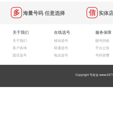
海量号码 任意选择
实体店
关于我们
在线选号
服务保障
关于我们
移动选号
靓号回收
客户咨询
联通选号
平台公告
固话选号
电信选号
号码资费
Copyright 号友会 www.03