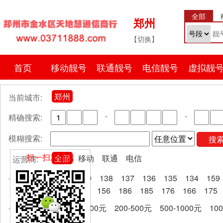
全部
郑州
【切换】
首页
移动靓号
联通靓号
电信靓号
虚拟靓
郑州
当前城市:
-
-
精确搜索:
模糊搜索:
搜
扫一扫加微信
全部
移动
联通
电信
运营商:
全部
139
138
137
136
135
134
159
号段分类:
132
155
156
186
185
176
166
175
全部
0-200元
200-500元
500-1000元
10
卡费区间: