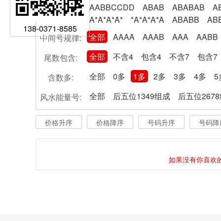
AABBCCDD
ABAB
ABABAB
A
A*A*A*A*
*A*A*A*A
ABABB
AB
138-0371-8585
全部
AAAA
AAAB
AAA
AABB
中间号规律:
全部
不含4
包含4
不含7
包含7
尾数包含:
全部
0多
1多
2多
3多
4多
5
含数多:
全部
后五位1349组成
后五位267
风水能量号:
价格升序
价格降序
号码升序
号码降
如果没有你喜欢的