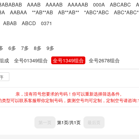
BABABAB
AAAB
AAAAB
AAAAAB
000A
ABCABC
BA
AABAA
**AB**AB
AB**AB**
*ABC*ABC
ABC*ABC*
ABAB
ABCD
0371
多
6多
7多
8多
9多
8组成
全号01349组合
全号1349组合
全号2678组合
序
亲，没有符号您要求的号码！你可以重新选择筛选条件。
类型可以联系客服帮你定制号码，拨测空号均可定制，定制空号请咨询:138-0
第一页
第1页/共1页
最后页