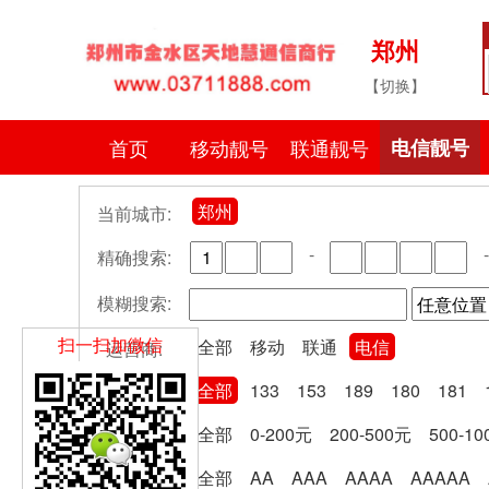
郑州
【切换】
首页
移动靓号
联通靓号
电信靓号
郑州
当前城市:
-
-
精确搜索:
模糊搜索:
扫一扫加微信
全部
移动
联通
电信
运营商:
全部
133
153
189
180
181
号段分类:
全部
0-200元
200-500元
500-1
卡费区间:
全部
AA
AAA
AAAA
AAAAA
尾号规律: