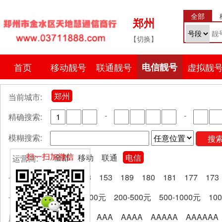
全部
郑州
【切换】
首页
移动靓号
联通靓号
电信靓号
虚拟靓
郑州
当前城市:
-
-
精确搜索:
模糊搜索:
搜
扫一扫加微信
全部
移动
联通
电信
运营商:
全部
133
153
189
180
181
177
173
号段分类:
全部
0-200元
200-500元
500-1000元
10
卡费区间:
全部
AA
AAA
AAAA
AAAAA
AAAAAA
尾号规律: