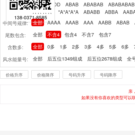
AABBCCDD
ABAB
ABABAB
ABABABAB
A*A*A*A*
*A*A*A*A
ABABB
ABBA
AAB
138-0371-8585
全部
AAAA
AAAB
AAA
AABB
ABAB
中间号规律:
全部
不含4
包含4
不含7
包含7
尾数包含:
全部
0多
1多
2多
3多
4多
5多
6多
含数多:
全部
后五位1349组成
后五位2678组成
全号
风水能量号:
价格升序
价格降序
号码升序
号码降序
亲
如果没有你喜欢的类型可以联系