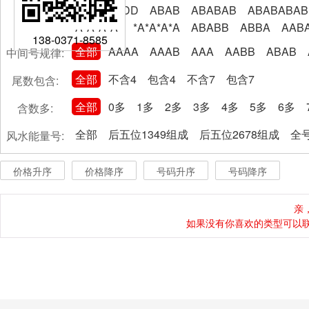
AABBCCDD
ABAB
ABABAB
ABABABAB
A*A*A*A*
*A*A*A*A
ABABB
ABBA
AAB
138-0371-8585
全部
AAAA
AAAB
AAA
AABB
ABAB
中间号规律:
全部
不含4
包含4
不含7
包含7
尾数包含:
全部
0多
1多
2多
3多
4多
5多
6多
含数多:
全部
后五位1349组成
后五位2678组成
全号
风水能量号:
价格升序
价格降序
号码升序
号码降序
亲
如果没有你喜欢的类型可以联系