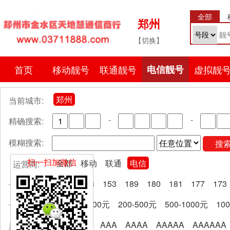
全部
郑州
【切换】
首页
移动靓号
联通靓号
电信靓号
虚拟靓
郑州
当前城市:
-
-
精确搜索:
模糊搜索:
搜
扫一扫加微信
全部
移动
联通
电信
运营商:
全部
133
153
189
180
181
177
173
号段分类:
全部
0-200元
200-500元
500-1000元
10
卡费区间:
全部
AA
AAA
AAAA
AAAAA
AAAAAA
尾号规律: