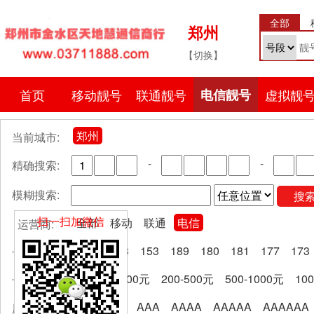
全部
郑州
【切换】
首页
移动靓号
联通靓号
电信靓号
虚拟靓
郑州
当前城市:
-
-
精确搜索:
模糊搜索:
搜
扫一扫加微信
全部
移动
联通
电信
运营商:
全部
133
153
189
180
181
177
173
号段分类:
全部
0-200元
200-500元
500-1000元
10
卡费区间:
全部
AA
AAA
AAAA
AAAAA
AAAAAA
尾号规律: