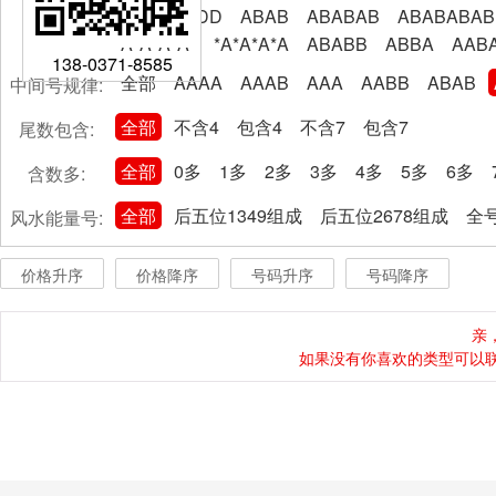
AABBCCDD
ABAB
ABABAB
ABABABAB
A*A*A*A*
*A*A*A*A
ABABB
ABBA
AAB
138-0371-8585
全部
AAAA
AAAB
AAA
AABB
ABAB
中间号规律:
全部
不含4
包含4
不含7
包含7
尾数包含:
全部
0多
1多
2多
3多
4多
5多
6多
含数多:
全部
后五位1349组成
后五位2678组成
全号
风水能量号:
价格升序
价格降序
号码升序
号码降序
亲
如果没有你喜欢的类型可以联系