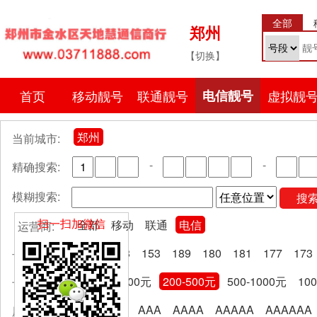
全部
郑州
【切换】
首页
移动靓号
联通靓号
电信靓号
虚拟靓
郑州
当前城市:
-
-
精确搜索:
模糊搜索:
搜
扫一扫加微信
全部
移动
联通
电信
运营商:
全部
133
153
189
180
181
177
173
号段分类:
全部
0-200元
200-500元
500-1000元
10
卡费区间:
全部
AA
AAA
AAAA
AAAAA
AAAAAA
尾号规律: