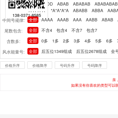
AABBCCDD
ABAB
ABABAB
ABABABAB
A*A*A*A*
*A*A*A*A
ABABB
ABBA
AAB
138-0371-8585
全部
AAAA
AAAB
AAA
AABB
ABAB
中间号规律:
全部
不含4
包含4
不含7
包含7
尾数包含:
全部
0多
1多
2多
3多
4多
5多
6多
含数多:
全部
后五位1349组成
后五位2678组成
全号
风水能量号:
价格升序
价格降序
号码升序
号码降序
亲
如果没有你喜欢的类型可以联系