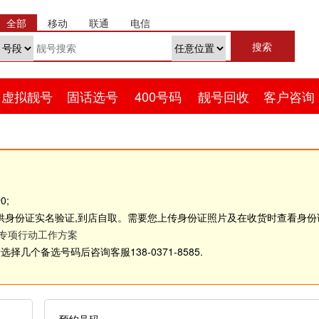
全部
移动
联通
电信
虚拟靓号
固话选号
400号码
靓号回收
客户咨询
0;
供身份证实名验证,到店自取。需要您上传身份证照片及在收货时查看身
理专项行动工作方案
几个备选号码后咨询客服138-0371-8585.