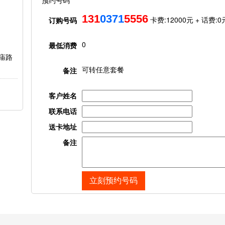
预约号码
131
0371
5556
卡费:
12000元
+ 话费:
0
订购号码
0
最低消费
庙路
可转任意套餐
备注
客户姓名
联系电话
送卡地址
备注