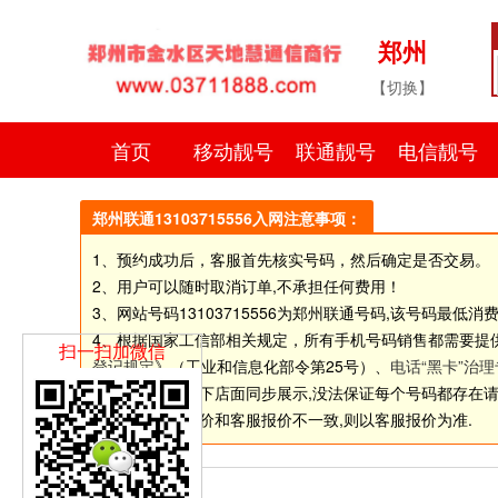
郑州
【切换】
首页
移动靓号
联通靓号
电信靓号
郑州联通13103715556入网注意事项：
1、预约成功后，客服首先核实号码，然后确定是否交易。
2、用户可以随时取消订单,不承担任何费用！
3、网站号码
13103715556
为郑州联通号码,该号码最低消费
4、根据国家工信部相关规定，所有手机号码销售都需要提
扫一扫加微信
登记规定
》（工业和信息化部令第25号）、
电话“黑卡”治
5.由于网站和线下店面同步展示,没法保证每个号码都存在请选择
6.如个别号码标价和客服报价不一致,则以客服报价为准.