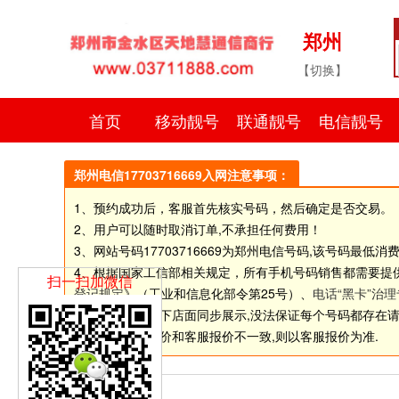
郑州
【切换】
首页
移动靓号
联通靓号
电信靓号
郑州电信17703716669入网注意事项：
1、预约成功后，客服首先核实号码，然后确定是否交易。
2、用户可以随时取消订单,不承担任何费用！
3、网站号码
17703716669
为郑州电信号码,该号码最低消费
4、根据国家工信部相关规定，所有手机号码销售都需要提
扫一扫加微信
登记规定
》（工业和信息化部令第25号）、
电话“黑卡”治
5.由于网站和线下店面同步展示,没法保证每个号码都存在请选择
6.如个别号码标价和客服报价不一致,则以客服报价为准.