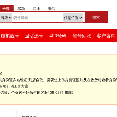
全部
移动
联通
电信
虚拟靓号
固话选号
400号码
靓号回收
客户咨询
0;
供身份证实名验证,到店自取。需要您上传身份证照片及在收货时查看身
理专项行动工作方案
几个备选号码后咨询客服138-0371-8585.