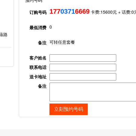
预约号码
177
0371
6669
卡费:
15600元
+ 话费:
0
订购号码
0
最低消费
庙路
可转任意套餐
备注
客户姓名
联系电话
送卡地址
备注