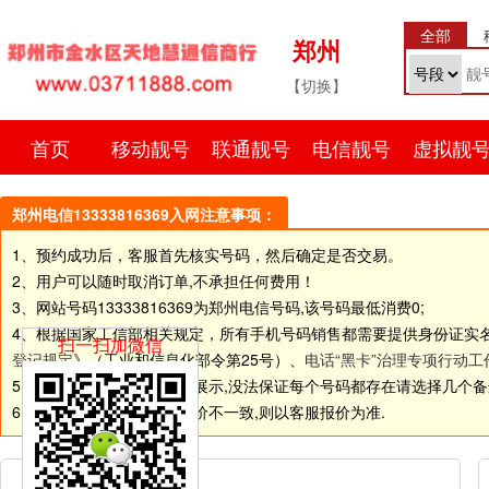
全部
郑州
【切换】
首页
移动靓号
联通靓号
电信靓号
虚拟靓
郑州电信13333816369入网注意事项：
1、预约成功后，客服首先核实号码，然后确定是否交易。
2、用户可以随时取消订单,不承担任何费用！
3、网站号码
13333816369
为郑州电信号码,该号码最低消费0;
4、根据国家工信部相关规定，所有手机号码销售都需要提供身份证实
扫一扫加微信
登记规定
》（工业和信息化部令第25号）、
电话“黑卡”治理专项行动工
5.由于网站和线下店面同步展示,没法保证每个号码都存在请选择几个备选号码
6.如个别号码标价和客服报价不一致,则以客服报价为准.