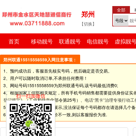
全部
郑州
【切换】
首页
移动靓号
联通靓号
电信靓号
虚拟靓
郑州联通15515558559入网注意事项：
1、预约成功后，客服首先核实号码，然后确定是否交易。
2、用户可以随时取消订单,不承担任何费用！
3、网站号码
15515558559
为郑州联通号码,该号码最低消费0;
4、根据国家工信部相关规定，所有手机号码销售都需要提供身份证实
扫一扫加微信
登记规定
》（工业和信息化部令第25号）、
电话“黑卡”治理专项行动工
5.由于网站和线下店面同步展示,没法保证每个号码都存在请选择几个备选号码
6.如个别号码标价和客服报价不一致,则以客服报价为准.