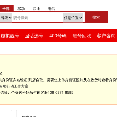
全部
移动
联通
电信
虚拟靓号
固话选号
400号码
靓号回收
客户咨询
0;
供身份证实名验证,到店自取。需要您上传身份证照片及在收货时查看身
理专项行动工作方案
几个备选号码后咨询客服138-0371-8585.