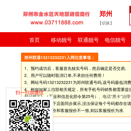
郑州
【切换】
首页
移动靓号
联通靓号
电信靓号
郑州联通13213232231入网注意事项：
1、预约成功后，客服首先核实号码，然后确定是否交易。
2、用户可以随时取消订单,不承担任何费用！
3、网站号码
13213232231
为郑州联通号码,该号码最低消费
4、根据国家工信部相关规定，所有手机号码销售都需要提
扫一扫加微信
登记规定
》（工业和信息化部令第25号）、
电话“黑卡”治
5.由于网站和线下店面同步展示,没法保证每个号码都存在请选择
6.如个别号码标价和客服报价不一致,则以客服报价为准.