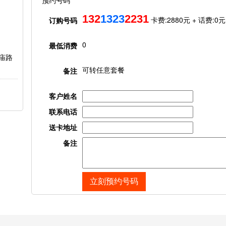
预约号码
132
1323
2231
卡费:
2880元
+ 话费:
0
元
订购号码
0
最低消费
庙路
可转任意套餐
备注
客户姓名
联系电话
送卡地址
备注