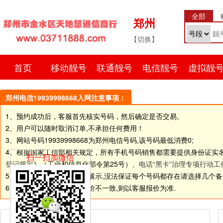
全部
郑州
【切换】
首页
移动靓号
联通靓号
电信靓号
虚拟靓
郑州电信19939998668入网注意事项：
1、预约成功后，客服首先核实号码，然后确定是否交易。
2、用户可以随时取消订单,不承担任何费用！
3、网站号码
19939998668
为郑州电信号码,该号码最低消费0;
4、根据国家工信部相关规定，所有手机号码销售都需要提供身份证实
扫一扫加微信
登记规定
》（工业和信息化部令第25号）、
电话“黑卡”治理专项行动工
5.由于网站和线下店面同步展示,没法保证每个号码都存在请选择几个备选号码
6.如个别号码标价和客服报价不一致,则以客服报价为准.