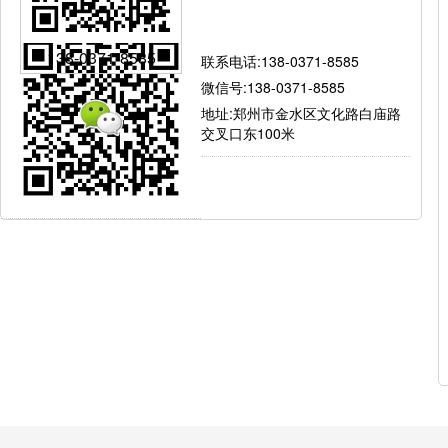
有问题就找我
138-0371-8585
联系电话:138-0371-8585
微信号:138-0371-8585
地址:郑州市金水区文化路白庙路
交叉口东100米