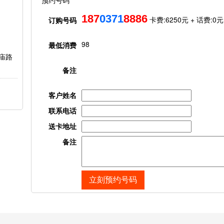
预约号码
187
0371
8886
卡费:
6250元
+ 话费:
0
元
订购号码
98
最低消费
庙路
备注
客户姓名
联系电话
送卡地址
备注