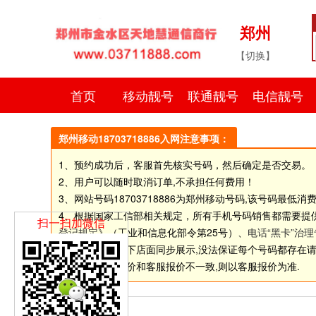
郑州
【切换】
首页
移动靓号
联通靓号
电信靓号
郑州移动18703718886入网注意事项：
1、预约成功后，客服首先核实号码，然后确定是否交易。
2、用户可以随时取消订单,不承担任何费用！
3、网站号码
18703718886
为郑州移动号码,该号码最低消费9
4、根据国家工信部相关规定，所有手机号码销售都需要提
扫一扫加微信
登记规定
》（工业和信息化部令第25号）、
电话“黑卡”治
5.由于网站和线下店面同步展示,没法保证每个号码都存在请选择
6.如个别号码标价和客服报价不一致,则以客服报价为准.