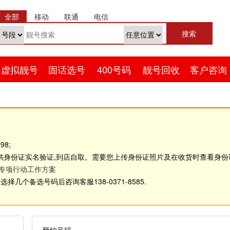
全部
移动
联通
电信
虚拟靓号
固话选号
400号码
靓号回收
客户咨询
8;
供身份证实名验证,到店自取。需要您上传身份证照片及在收货时查看身
理专项行动工作方案
几个备选号码后咨询客服138-0371-8585.