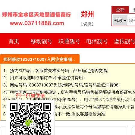
全部
郑州
【切换】
首页
移动靓号
联通靓号
电信靓号
虚拟靓
郑州移动18303710007入网注意事项：
1、预约成功后，客服首先核实号码，然后确定是否交易。
2、用户可以随时取消订单,不承担任何费用！
3、网站号码
18303710007
为郑州移动号码,该号码最低消费98;
4、根据国家工信部相关规定，所有手机号码销售都需要提供身份证实
扫一扫加微信
登记规定
》（工业和信息化部令第25号）、
电话“黑卡”治理专项行动工
5.由于网站和线下店面同步展示,没法保证每个号码都存在请选择几个备选号码
6.如个别号码标价和客服报价不一致,则以客服报价为准.