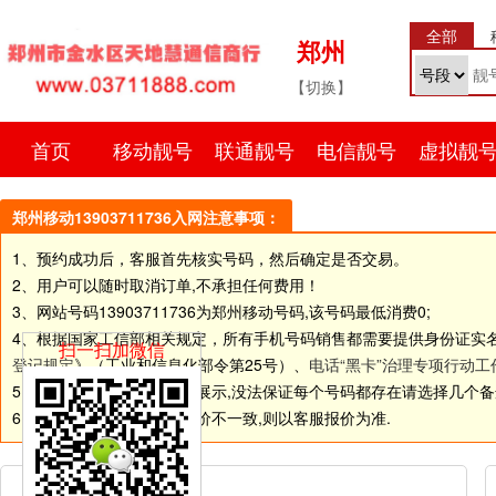
全部
郑州
【切换】
首页
移动靓号
联通靓号
电信靓号
虚拟靓
郑州移动13903711736入网注意事项：
1、预约成功后，客服首先核实号码，然后确定是否交易。
2、用户可以随时取消订单,不承担任何费用！
3、网站号码
13903711736
为郑州移动号码,该号码最低消费0;
4、根据国家工信部相关规定，所有手机号码销售都需要提供身份证实
扫一扫加微信
登记规定
》（工业和信息化部令第25号）、
电话“黑卡”治理专项行动工
5.由于网站和线下店面同步展示,没法保证每个号码都存在请选择几个备选号码
6.如个别号码标价和客服报价不一致,则以客服报价为准.