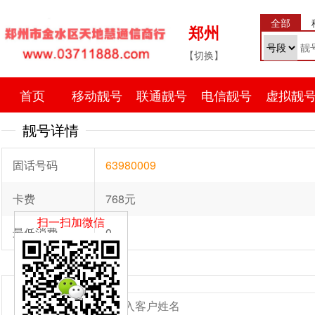
全部
郑州
【切换】
首页
移动靓号
联通靓号
电信靓号
虚拟靓
靓号详情
固话号码
63980009
卡费
768元
扫一扫加微信
最低消费
0
预约靓号
客户姓名