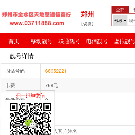
全部
郑州
【切换】
首页
移动靓号
联通靓号
电信靓号
虚拟靓
靓号详情
固话号码
66652221
卡费
768元
扫一扫加微信
最低消费
0
预约靓号
客户姓名