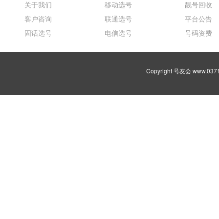
关于我们
移动选号
靓号回收
客户咨询
联通选号
平台公告
固话选号
电信选号
号码资费
Copyright 号友会 www.03