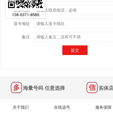
*
联系电话
138-0371-8585
送卡地址
备注
提交
海量号码 任意选择
实体店
关于我们
在线选号
服务保障