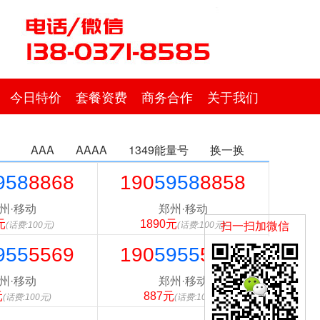
今日特价
套餐资费
商务合作
关于我们
AAA
AAAA
1349能量号
换一换
958
8868
190
5958
8858
州·移动
郑州·移动
扫一扫加微信
元
1890元
(话费:100元)
(话费:100元)
955
5569
190
5955
5568
州·移动
郑州·移动
元
887元
(话费:100元)
(话费:100元)