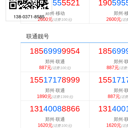
190
5955
5521
190
595
郑州·移动
郑州·
138-0371-8585
2600元
2600元
(话费:100元)
(话费
联通靓号
185
6999
9954
185
699
郑州·联通
郑州·
887元
887元
(话费:100元)
(话费:
155
1717
8999
155
171
郑州·联通
郑州·
1890元
887元
(话费:1399元)
(话费
131
4008
8866
131
400
郑州·联通
郑州·
1620元
1620元
(话费:100元)
(话费