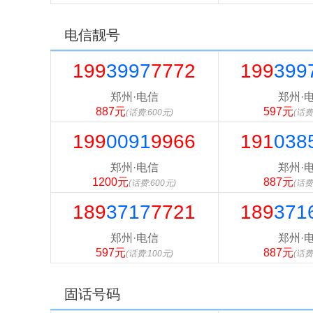
电信靓号
199
3997
7772
199
399
郑州·电信
郑州·
887元
597元
(话费:600元)
(话费
199
0091
9966
191
038
郑州·电信
郑州·
1200元
887元
(话费:600元)
(话费
189
3717
7721
189
371
郑州·电信
郑州·
597元
887元
(话费:100元)
(话费
固话号码