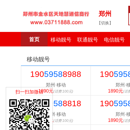
郑州
【切换】
首页
移动靓号
联通靓号
电信靓号
移动靓号
190
5958
8988
190
595
郑州·移动
郑州·
扫一扫加微信
1890元
1890元
(话费:100元)
(话费
190
5958
8818
190
595
郑州·移动
郑州·
1890元
1890元
(话费:100元)
(话费