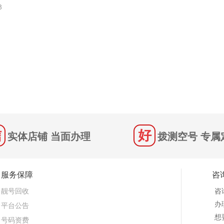
8
实体店铺 当面办理
拨测空号 专属
服务保障
咨
靓号回收
咨询
办理
平台公告
想
号码资费