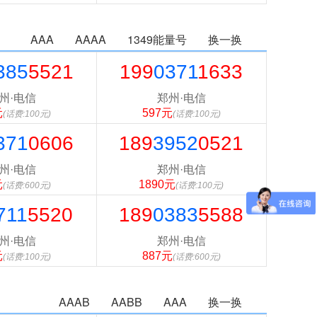
AAA
AAAA
1349能量号
换一换
385
5521
199
0371
1633
州·电信
郑州·电信
元
597元
(话费:100元)
(话费:100元)
371
0606
189
3952
0521
州·电信
郑州·电信
元
1890元
(话费:600元)
(话费:100元)
711
5520
189
0383
5588
州·电信
郑州·电信
元
887元
(话费:100元)
(话费:600元)
AAAB
AABB
AAA
换一换