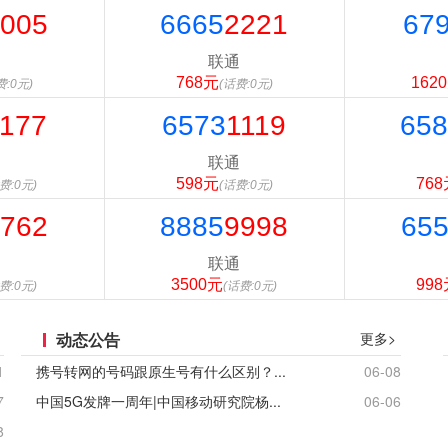
005
6665
2221
67
联通
768元
162
费:0元)
(话费:0元)
1177
6573
1119
658
联通
598元
768
费:0元)
(话费:0元)
762
8885
9998
65
联通
3500元
998
费:0元)
(话费:0元)
动态公告
更多>
1
携号转网的号码跟原生号有什么区别？...
06-08
7
中国5G发牌一周年|中国移动研究院杨...
06-06
8