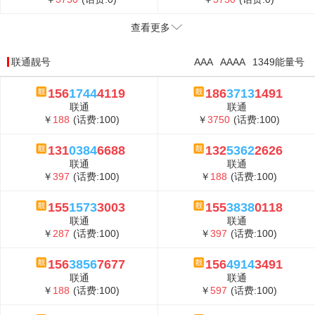
查看更多
联通靓号
AAA
AAAA
1349能量号
156
1744
4119
186
3713
1491
联通
联通
￥
188
(话费:100)
￥
3750
(话费:100)
131
0384
6688
132
5362
2626
联通
联通
￥
397
(话费:100)
￥
188
(话费:100)
155
1573
3003
155
3838
0118
联通
联通
￥
287
(话费:100)
￥
397
(话费:100)
156
3856
7677
156
4914
3491
联通
联通
￥
188
(话费:100)
￥
597
(话费:100)