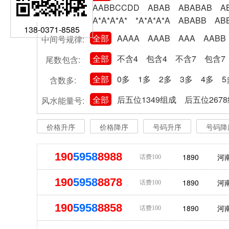
AABBCCDD
ABAB
ABABAB
A
A*A*A*A*
*A*A*A*A
ABABB
AB
138-0371-8585
全部
AAAA
AAAB
AAA
AABB
中间号规律:
全部
不含4
包含4
不含7
包含7
尾数包含:
全部
0多
1多
2多
3多
4多
5
含数多:
全部
后五位1349组成
后五位267
风水能量号:
价格升序
价格降序
号码升序
号码降
190
5958
8988
1890
河
话费100
190
5958
8878
1890
河
话费100
190
5958
8858
1890
河
话费100