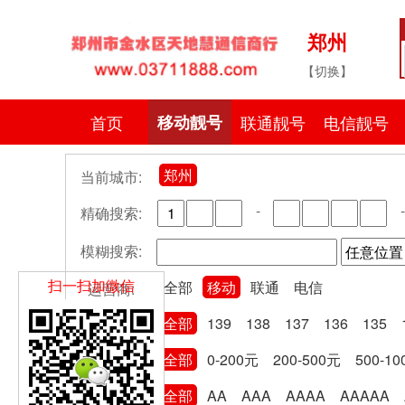
郑州
【切换】
首页
移动靓号
联通靓号
电信靓号
郑州
当前城市:
-
-
精确搜索:
模糊搜索:
扫一扫加微信
全部
移动
联通
电信
运营商:
全部
139
138
137
136
135
号段分类:
全部
0-200元
200-500元
500-1
卡费区间:
全部
AA
AAA
AAAA
AAAAA
尾号规律: